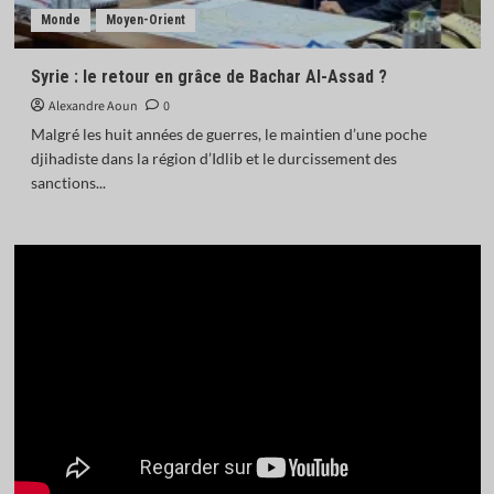
Monde
Moyen-Orient
Syrie : le retour en grâce de Bachar Al-Assad ?
Alexandre Aoun
0
Malgré les huit années de guerres, le maintien d’une poche
djihadiste dans la région d’Idlib et le durcissement des
sanctions...