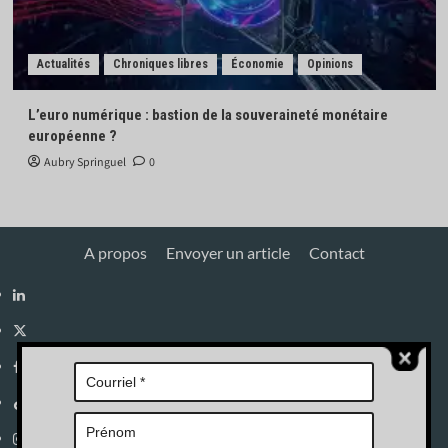
Actualités
Chroniques libres
Économie
Opinions
L’euro numérique : bastion de la souveraineté monétaire
européenne ?
Aubry Springuel
0
A propos
Envoyer un article
Contact
Linkedin
X
Facebook
Tik
Tok
Instagram