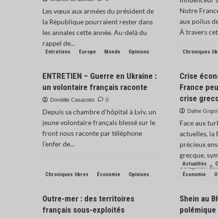
Notre Franc
Les vœux aux armées du président de
aux poilus d
la République pourraient rester dans
À travers cet.
les annales cette année. Au-delà du
rappel de...
Entretiens
Europe
Monde
Opinions
Chroniques li
ENTRETIEN – Guerre en Ukraine :
Crise écon
un volontaire français raconte
France peu
crise grec
Domitille Casarotto
0
Depuis sa chambre d'hôpital à Lviv, un
Dafne Grigor
jeune volontaire français blessé sur le
Face aux tu
front nous raconte par téléphone
actuelles, la
l'enfer de...
précieux ens
grecque, sym
Actualités
C
budgétaires..
Chroniques libres
Économie
Opinions
Économie
O
Outre-mer : des territoires
Shein au B
français sous-exploités
polémique d