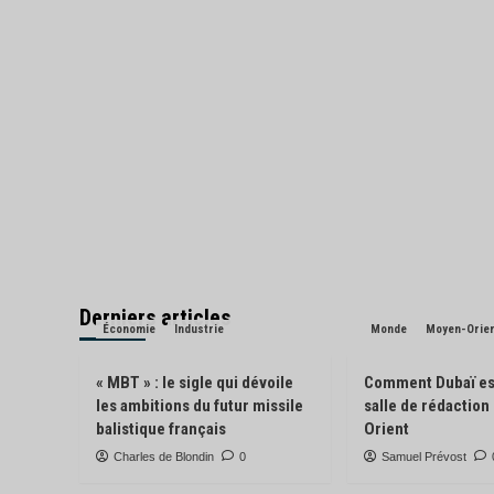
Derniers articles
Économie
Industrie
Monde
Moyen-Orie
« MBT » : le sigle qui dévoile
Comment Dubaï es
les ambitions du futur missile
salle de rédactio
balistique français
Orient
Charles de Blondin
0
Samuel Prévost