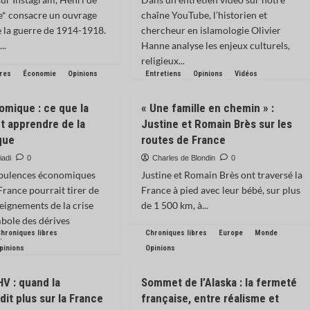
e* consacre un ouvrage
chaîne YouTube, l’historien et
e la guerre de 1914-1918.
chercheur en islamologie Olivier
..
Hanne analyse les enjeux culturels,
religieux...
bres
Économie
Opinions
Entretiens
Opinions
Vidéos
omique : ce que la
« Une famille en chemin » :
t apprendre de la
Justine et Romain Brès sur les
que
routes de France
iadi
0
Charles de Blondin
0
rbulences économiques
Justine et Romain Brès ont traversé la
 France pourrait tirer de
France à pied avec leur bébé, sur plus
eignements de la crise
de 1 500 km, à...
bole des dérives
hroniques libres
Chroniques libres
Europe
Monde
.
pinions
Opinions
HV : quand la
Sommet de l’Alaska : la fermeté
it plus sur la France
française, entre réalisme et