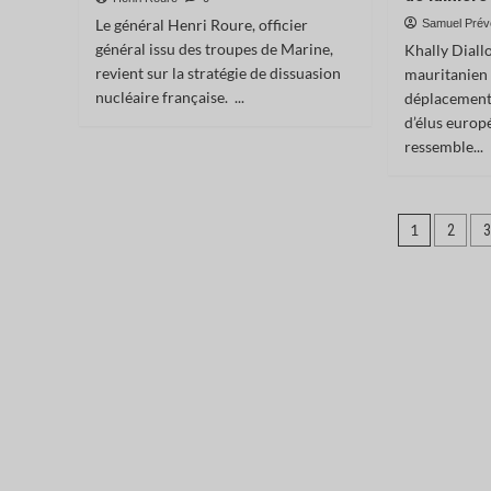
Le général Henri Roure, officier
Samuel Prév
général issu des troupes de Marine,
Khally Diall
revient sur la stratégie de dissuasion
mauritanien
nucléaire française. ...
déplacement 
d’élus europ
ressemble...
Pagina
1
2
3
des
public