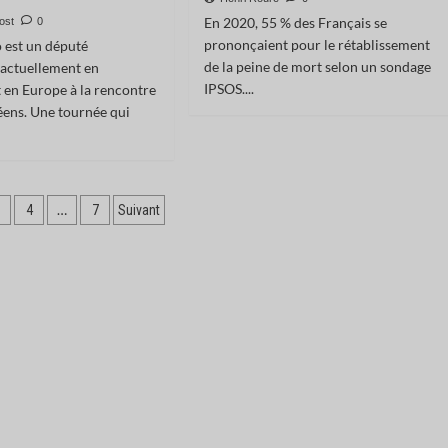
En 2020, 55 % des Français se
ost
0
prononçaient pour le rétablissement
o est un député
de la peine de mort selon un sondage
 actuellement en
IPSOS....
en Europe à la rencontre
éens. Une tournée qui
tion
…
4
7
Suivant
ations