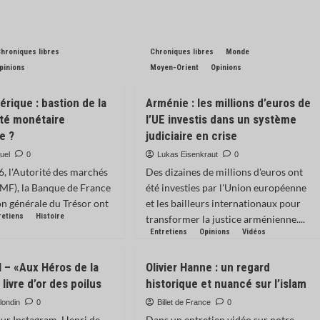
hroniques libres
Chroniques libres
Monde
pinions
Moyen-Orient
Opinions
rique : bastion de la
Arménie : les millions d’euros de
té monétaire
l’UE investis dans un système
e ?
judiciaire en crise
uel
0
Lukas Eisenkraut
0
, l'Autorité des marchés
Des dizaines de millions d'euros ont
AMF), la Banque de France
été investies par l'Union européenne
ion générale du Trésor ont
et les bailleurs internationaux pour
retiens
Histoire
transformer la justice arménienne....
Entretiens
Opinions
Vidéos
– «Aux Héros de la
Olivier Hanne : un regard
 livre d’or des poilus
historique et nuancé sur l’islam
londin
0
Billet de France
0
sur Instagram, Henri de
Dans un entretien vidéo sur notre