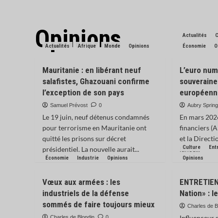
Opinions
Actualités
C
Actualités
Afrique
Monde
Opinions
Économie
O
Mauritanie : en libérant neuf
L’euro numé
salafistes, Ghazouani confirme
souveraine
l’exception de son pays
européenn
Samuel Prévost
0
Aubry Spring
Le 19 juin, neuf détenus condamnés
En mars 2026
pour terrorisme en Mauritanie ont
financiers (
quitté les prisons sur décret
et la Direct
Culture
Ent
présidentiel. La nouvelle aurait...
lancé...
Économie
Industrie
Opinions
Opinions
Vœux aux armées : les
ENTRETIEN 
industriels de la défense
Nation» : le
sommés de faire toujours mieux
Charles de B
Influenceur 
Charles de Blondin
0