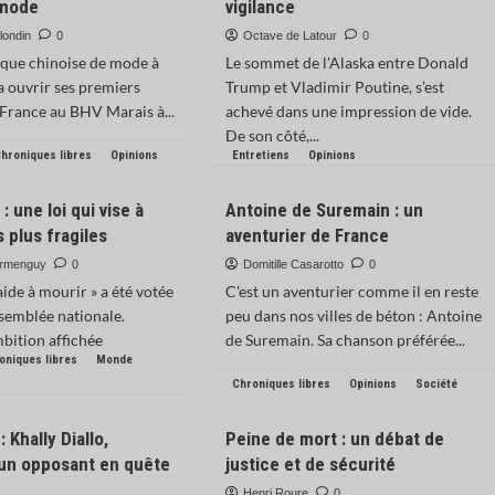
 mode
vigilance
londin
0
Octave de Latour
0
rque chinoise de mode à
Le sommet de l'Alaska entre Donald
va ouvrir ses premiers
Trump et Vladimir Poutine, s’est
France au BHV Marais à...
achevé dans une impression de vide.
De son côté,...
hroniques libres
Opinions
Entretiens
Opinions
: une loi qui vise à
Antoine de Suremain : un
s plus fragiles
aventurier de France
ermenguy
0
Domitille Casarotto
0
l'aide à mourir » a été votée
C'est un aventurier comme il en reste
ssemblée nationale.
peu dans nos villes de béton : Antoine
mbition affichée
de Suremain. Sa chanson préférée...
oniques libres
Monde
Chroniques libres
Opinions
Société
: Khally Diallo,
Peine de mort : un débat de
d’un opposant en quête
justice et de sécurité
Henri Roure
0