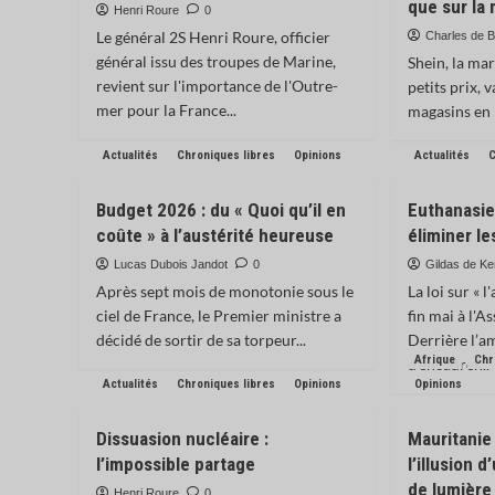
que sur la
Henri Roure
0
Le général 2S Henri Roure, officier
Charles de B
général issu des troupes de Marine,
Shein, la ma
revient sur l'importance de l'Outre-
petits prix, 
mer pour la France...
magasins en 
Actualités
Chroniques libres
Opinions
Actualités
C
Budget 2026 : du « Quoi qu’il en
Euthanasie 
coûte » à l’austérité heureuse
éliminer le
Lucas Dubois Jandot
0
Gildas de K
Après sept mois de monotonie sous le
La loi sur « 
ciel de France, le Premier ministre a
fin mai à l'A
décidé de sortir de sa torpeur...
Derrière l’a
Afrique
Chr
d’encadrer...
Actualités
Chroniques libres
Opinions
Opinions
Dissuasion nucléaire :
Mauritanie 
l’impossible partage
l’illusion 
de lumière
Henri Roure
0