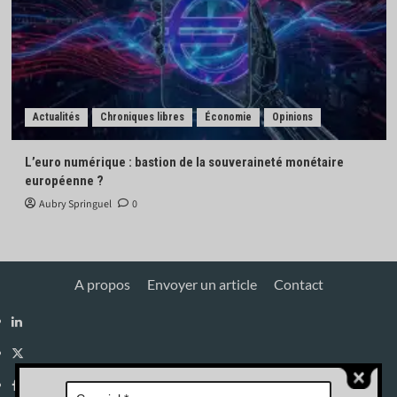
Actualités
Chroniques libres
Économie
Opinions
L’euro numérique : bastion de la souveraineté monétaire
européenne ?
Aubry Springuel
0
A propos
Envoyer un article
Contact
Linkedin
X
Facebook