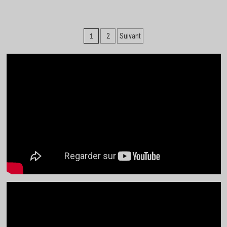
Pagination
1
2
Suivant
des
publications