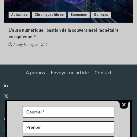
Actualités
Chroniques libres
Économie
Opinions
L’euro numérique : bastion de la souveraineté monétaire
européenne ?
Aubry Springuel
0
A propos
Envoyer un article
Contact
Linkedin
X
Facebook
Tik
Tok
Instagram