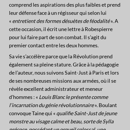
comprend les aspirations des plus faibles et prend
leur défense face à un régisseur qui selon lui
«
entretient des formes désu
è
tes de fé
odalit
é
». A
cette occasion, il écrit une lettre à Robespierre
pour lui faire part de son combat. Il s’agit du
premier contact entre les deux hommes.
Sa vie s’accélère parce que la Révolution prend
également sa pleine stature. Grâce à la pédagogie
de l’auteur, nous suivons Saint-Just à Paris et lors
de ses nombreuses missions aux armées, où il se
révèle excellent administrateur et meneur
d’hommes : «
Louis Blanc le présente comme
l’incarnation du génie révolutionnaire
». Boulant
convoque Taine qui «
qualifie Saint-Just de jeune
monstre au visage calme et beau, sorte de Sylla
précoce, possédant un orgueil colossal, une