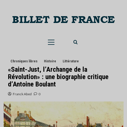
Skip
to
content
Menu
principal
Chroniques libres
Histoire
Littérature
«Saint-Just, l’Archange de la
Révolution» : une biographie critique
d’Antoine Boulant
Franck Abed
0