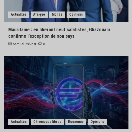
Actualités
Afrique
Monde
Opinions
Mauritanie : en libérant neuf salafistes, Ghazouani
confirme l’exception de son pays
Samuel Prévost
0
Actualités
Chroniques libres
Économie
Opinions