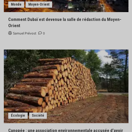
Monde
Moyen-Orient
Comment Dubaï est devenue la salle de rédaction du Moyen-
Orient
Samuel Prévost
0
Écologie
Société
Canopée : une association environnementale accusée d’avoir