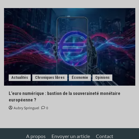
Actualités
Chroniques libres
Économie
Opinions
L’euro numérique : bastion de la souveraineté monétaire
européenne ?
Aubry Springuel
0
A propos
Envoyer un article
Contact