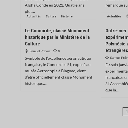
Alpha Condé en 2021. Quatre ans
remarqué sur 
plus...
Actualités
Culture
Histoire
Actualités
É
Le Concorde, classé Monument
Outre-mer 
historique par le Ministère de la
expériment
Culture
Polynésie 
étrangère
Samuel Prévost
0
Symbole de l’excellence aéronautique
Samuel Prév
française, le Concorde n°1, exposé au
Depuis janvie
musée Aeroscopia à Blagnac, vient
expérimentat
d’être officiellement classé Monument
françaises e
historique....
à l’Assemblé
que la...
P
d