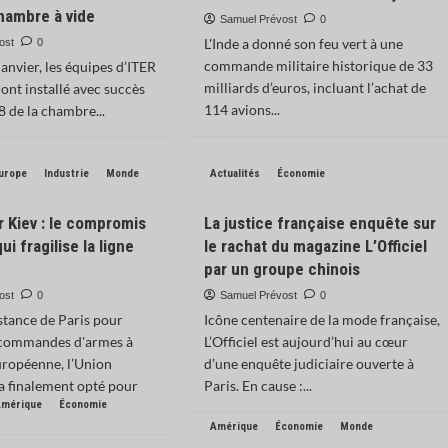
chambre à vide
Samuel Prévost
0
L'Inde a donné son feu vert à une
ost
0
commande militaire historique de 33
janvier, les équipes d’ITER
milliards d’euros, incluant l’achat de
ont installé avec succès
114 avions...
8 de la chambre...
urope
Industrie
Monde
Actualités
Économie
 Kiev : le compromis
La justice française enquête sur
i fragilise la ligne
le rachat du magazine L’Officiel
par un groupe chinois
ost
0
Samuel Prévost
0
istance de Paris pour
Icône centenaire de la mode française,
s commandes d'armes à
L’Officiel est aujourd’hui au cœur
européenne, l’Union
d’une enquête judiciaire ouverte à
a finalement opté pour
Paris. En cause :...
Amérique
Économie
Amérique
Économie
Monde