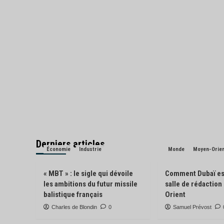
p
Derniers articles
Économie
Industrie
Monde
Moyen-Orie
« MBT » : le sigle qui dévoile
Comment Dubaï es
les ambitions du futur missile
salle de rédactio
balistique français
Orient
Charles de Blondin
0
Samuel Prévost