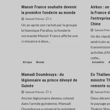
Manoir France souhaite devenir
Airbus : u
la première fonderie au monde
la France 
l’entrepris
Samuel Prévost
0
Chine
Un an après son rachat par le groupe
britannique Paralloy, la fonderie
Samuel Prév
normande Manoir France affiche une
Un élu répub
croissance à deux...
américain ac
transmission
activités d’
cette...
Afrique
Monde
Actualités
A
Mamadi Doumbouya : du
En Thaïlan
légionnaire au prince dévoyé de
ministre T
Guinée
remonte su
Samuel Prévost
0
Samuel Prév
Ancien légionnaire devenu colonel
Deux décenni
dans l’armée guinéenne, Mamadi
le paysage po
Doumbouya a renversé le président
Thaksin Shin