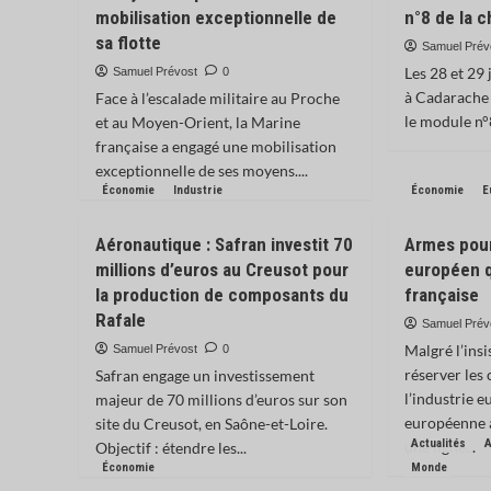
mobilisation exceptionnelle de
n°8 de la 
sa flotte
Samuel Prév
Les 28 et 29 
Samuel Prévost
0
à Cadarache 
Face à l’escalade militaire au Proche
le module n°
et au Moyen-Orient, la Marine
française a engagé une mobilisation
exceptionnelle de ses moyens....
Économie
Industrie
Économie
E
Aéronautique : Safran investit 70
Armes pour
millions d’euros au Creusot pour
européen qu
la production de composants du
française
Rafale
Samuel Prév
Malgré l’ins
Samuel Prévost
0
réserver le
Safran engage un investissement
l’industrie 
majeur de 70 millions d’euros sur son
européenne 
site du Creusot, en Saône-et-Loire.
Actualités
une ligne...
Objectif : étendre les...
Économie
Monde