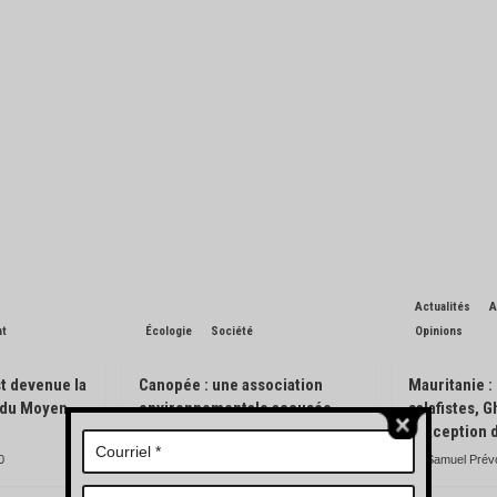
ublications
Actualités
A
nt
Écologie
Société
Opinions
t devenue la
Canopée : une association
Mauritanie :
n du Moyen-
environnementale accusée
salafistes, 
d’avoir pisté des engins
l’exception 
forestiers
0
Samuel Prév
Charles de Blondin
0