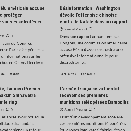
n élu américain accuse
Désinformation : Washington
de protéger
dévoile l’offensive chinoise
e sur ses activités en
contre le Rafale dans un rapport
Samuel Prévost
0
Dans son rapport annuel remis au
ost
0
Congrès, une commission américaine
licain du Congrès
accuse Pékin d’avoir orchestré une
cuse Paris d’empêcher la
offensive informationnelle pour
 d’informations sur les
discréditer le...
Airbus en Chine. Derrière
sie
Monde
Actualités
Économie
de, l’ancien Premier
L’armée française va bientôt
haksin Shinawatra
recevoir ses premières
r le ring
munitions téléopérées Damoclès
ost
0
Samuel Prévost
0
es après avoir bousculé
Fruit d’un développement accéléré,
litique thaïlandais,
ces premières munitions téléopérées
awatra signe un retour
(ou drones kamikazes) fabriquées en