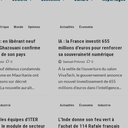
frique
Monde
Opinions
Actualités
Économie
: en libérant neuf
IA : la France investit 655
, Ghazouani confirme
millions d’euros pour renforcer
n de son pays
sa souveraineté numérique
ost
0
Samuel Prévost
0
neuf détenus condamnés
À la veille de l’ouverture du salon
sme en Mauritanie ont
VivaTech, le gouvernement annonce
isons sur décret
un nouvel investissement de 655
 La nouvelle aurait...
millions d’euros dans l’intelligence...
ndustrie
Actualités
Économie
Industrie
 les équipes d’ITER
L’Inde donne son feu vert à
lé le module de secteur
l’achat de 114 Rafale français