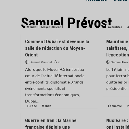
Samuel Prévost
Monde
Moyen-Orient
Actualités
A
Comment Dubaï est devenue la
Mauritanie 
salle de rédaction du Moyen-
salafistes
Orient
l’exceptio
Samuel Prévost
0
Samuel Prév
Alors que le Moyen-Orient est au
Le 19 juin, 
cœur de l'actualité internationale
pour terrori
entre conflits, diplomatie, grands
quitté les pr
événements sportifs et
présidentiel.
transformations économiques,
Dubaï...
Europe
Monde
Économie
I
Guerre en Iran : la Marine
Nucléaire :
française déploie une
ont instal