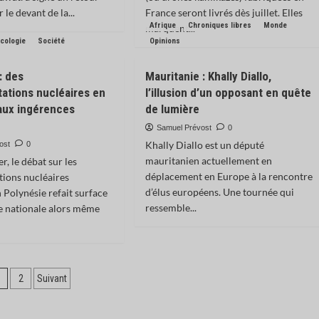
le devant de la...
France seront livrés dès juillet. Elles
Afrique
Chroniques libres
Monde
marquent...
cologie
Société
Opinions
: des
Mauritanie : Khally Diallo,
ations nucléaires en
l’illusion d’un opposant en quête
aux ingérences
de lumière
s
Samuel Prévost
0
Khally Diallo est un député
ost
0
mauritanien actuellement en
r, le débat sur les
déplacement en Europe à la rencontre
ions nucléaires
d’élus européens. Une tournée qui
n Polynésie refait surface
ressemble...
e nationale alors même
agination
1
2
Suivant
es