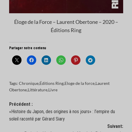
Éloge de la Force – Laurent Obertone – 2020 –
Éditions Ring
Partager notre contenu
Tags:
Chronique
,
Éditions Ring
,
Eloge de la force
,
Laurent
Obertone
,
Littérature
,
Livre
Navigation
Précédent :
«Histoire du Japon, des origines à nos jours» : l’empire du
d’article
soleil raconté par Gérard Siary
Suivant: