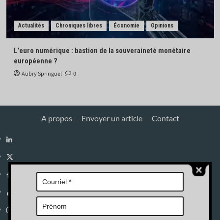
Actualités
Chroniques libres
Économie
Opinions
L’euro numérique : bastion de la souveraineté monétaire
européenne ?
Aubry Springuel
0
A propos
Envoyer un article
Contact
Linkedin
X
Facebook
Tik
Tok
Instagram