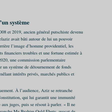
d’un système
08 et 2019, ancien général putschiste devenu
ziz avait bâti autour de lui un pouvoir
errière l’image d’homme providentiel, les
ts financiers troubles et une fortune estimée à
 2020, une commission parlementaire
our un système de détournement de fonds
mêlant intérêts privés, marchés publics et
quement. À l’audience, Aziz se retranche
Constitution, qui lui garantit une immunité
 aux juges, puis se résout à parler. « Il ne
, tranche Me Brahim Ould Ebety, avocat de