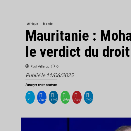
Afrique
Monde
Mauritanie : Moh
le verdict du droit
Paul Villerac
0
Publié le 11/06/2025
Partager notre contenu
X
Facebook
LinkedIn
WhatsApp
Pinterest
Telegram