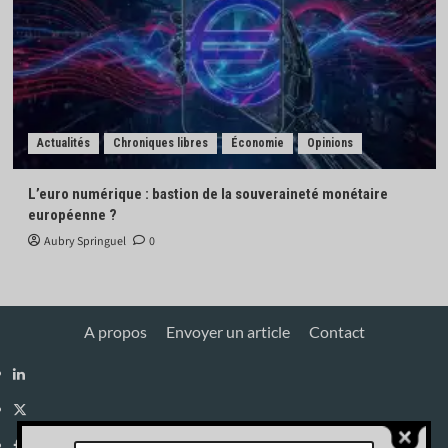
Actualités
Chroniques libres
Économie
Opinions
L’euro numérique : bastion de la souveraineté monétaire
européenne ?
Aubry Springuel
0
A propos
Envoyer un article
Contact
Linkedin
X
Facebook