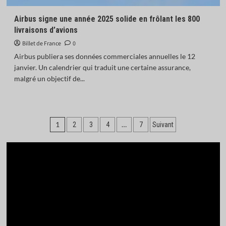
Airbus signe une année 2025 solide en frôlant les 800
livraisons d’avions
Billet de France
0
Airbus publiera ses données commerciales annuelles le 12
janvier. Un calendrier qui traduit une certaine assurance,
malgré un objectif de...
Pagination
1
…
2
3
4
7
Suivant
des
publications