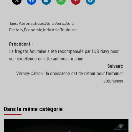
Tags:
Aéronautique
,
Aura Aero
,
Aura
Factory
,
Économie
,
Industrie
,
Toulouse
Navigation
Précédent :
La frégate Aquitaine a été récompensée par l’US Navy pour
d’article
son excellence en lutte anti-sous-marine
Suivant:
Verney-Carron : la croissance est de retour pour l’armurier
stéphanois
Dans la même catégorie