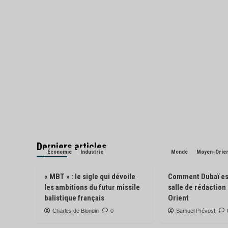
Derniers articles
Économie
Industrie
Monde
Moyen-Orie
« MBT » : le sigle qui dévoile
Comment Dubaï es
les ambitions du futur missile
salle de rédactio
balistique français
Orient
Charles de Blondin
0
Samuel Prévost