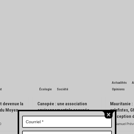
Actualités
A
nt
Écologie
Société
Opinions
t devenue la
Canopée : une association
Mauritanie :
n du Moyen-
environnementale accusée
salafistes, 
d’avoir pisté des engins
l’exception 
forestiers
0
Samuel Prév
Charles de Blondin
0