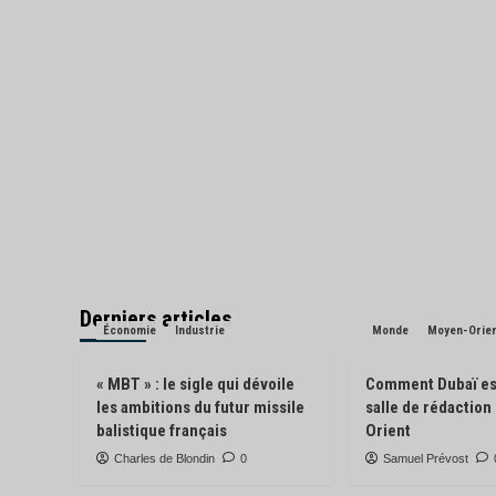
Derniers articles
Économie
Industrie
Monde
Moyen-Orie
« MBT » : le sigle qui dévoile
Comment Dubaï es
les ambitions du futur missile
salle de rédactio
balistique français
Orient
Charles de Blondin
0
Samuel Prévost