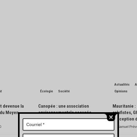
Actualités
A
nt
Écologie
Société
Opinions
t devenue la
Canopée : une association
Mauritanie :
n du Moyen-
environnementale accusée
salafistes, 
d’avoir pisté des engins
l’exception 
forestiers
0
Samuel Prév
Charles de Blondin
0