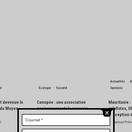
Actualités
A
nt
Écologie
Société
Opinions
t devenue la
Canopée : une association
Mauritanie :
n du Moyen-
environnementale accusée
salafistes, 
d’avoir pisté des engins
l’exception 
forestiers
0
Samuel Prév
Charles de Blondin
0