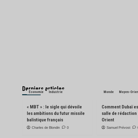
Derniers articles
Économie
Industrie
Monde
Moyen-Orie
« MBT » : le sigle qui dévoile
Comment Dubaï es
les ambitions du futur missile
salle de rédactio
balistique français
Orient
Charles de Blondin
0
Samuel Prévost