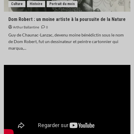
Culture
Histoire
Portrait du mois
Dom Robert : un moine artiste à la poursuite de la Nature
Arthur Ballantine
0
Guy de Chaunac-Lanzac, devenu moine bénédictin sous le nom
de Dom Robert, fut un dessinateur et peintre cartonnier qui
marqua,...