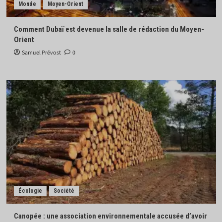
Monde
Moyen-Orient
Comment Dubaï est devenue la salle de rédaction du Moyen-
Orient
Samuel Prévost
0
Écologie
Société
Canopée : une association environnementale accusée d’avoir