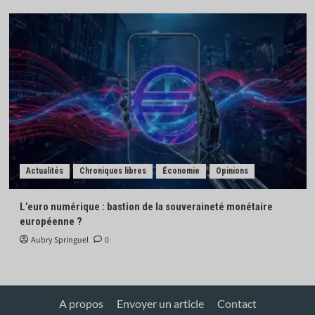
Actualités
Chroniques libres
Économie
Opinions
L’euro numérique : bastion de la souveraineté monétaire
européenne ?
Aubry Springuel
0
A propos
Envoyer un article
Contact