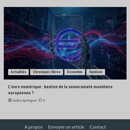
Actualités
Chroniques libres
Économie
Opinions
L’euro numérique : bastion de la souveraineté monétaire
européenne ?
Aubry Springuel
0
A propos
Envoyer un article
Contact