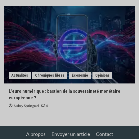
Actualités
Chroniques libres
Économie
Opinions
L’euro numérique : bastion de la souveraineté monétaire
européenne ?
Aubry Springuel
0
A propos
Envoyer un article
Contact