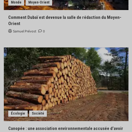
Monde
Moyen-Orient
Comment Dubaï est devenue la salle de rédaction du Moyen-
Orient
Samuel Prévost
0
Écologie
Société
Canopée : une association environnementale accusée d’avoir