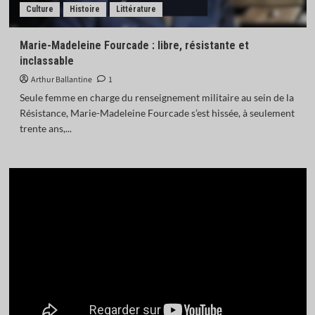
Culture
Histoire
Littérature
Marie-Madeleine Fourcade : libre, résistante et
inclassable
Arthur Ballantine
1
Seule femme en charge du renseignement militaire au sein de la
Résistance, Marie-Madeleine Fourcade s’est hissée, à seulement
trente ans,...