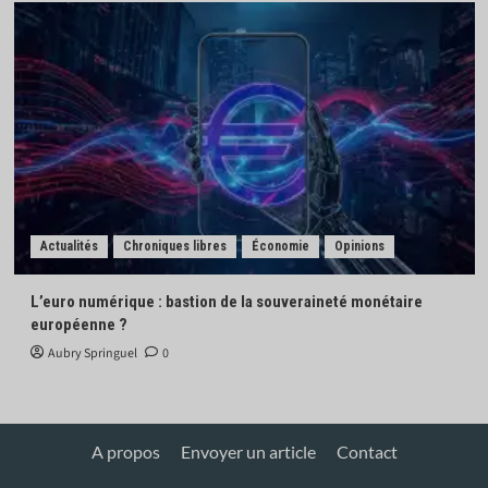
Actualités
Chroniques libres
Économie
Opinions
L’euro numérique : bastion de la souveraineté monétaire
européenne ?
Aubry Springuel
0
A propos
Envoyer un article
Contact