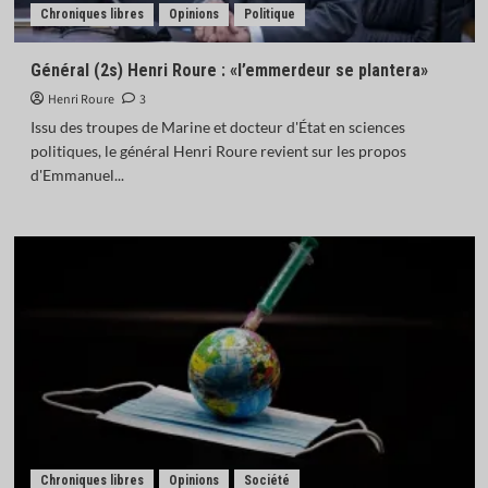
Chroniques libres
Opinions
Politique
Général (2s) Henri Roure : «l’emmerdeur se plantera»
Henri Roure
3
Issu des troupes de Marine et docteur d'État en sciences
politiques, le général Henri Roure revient sur les propos
d'Emmanuel...
Chroniques libres
Opinions
Société