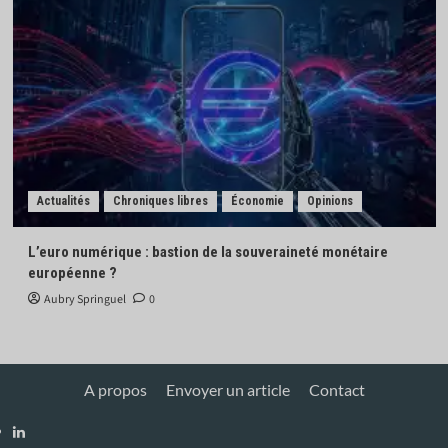
Actualités
Chroniques libres
Économie
Opinions
L’euro numérique : bastion de la souveraineté monétaire
européenne ?
Aubry Springuel
0
A propos
Envoyer un article
Contact
Linkedin