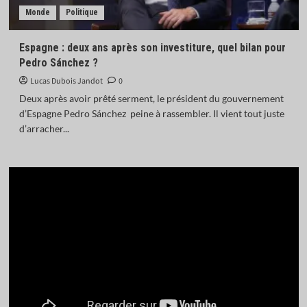
Monde
Politique
Espagne : deux ans après son investiture, quel bilan pour
Pedro Sánchez ?
Lucas Dubois Jandot
0
Deux après avoir prêté serment, le président du gouvernement
d’Espagne Pedro Sánchez peine à rassembler. Il vient tout juste
d’arracher...