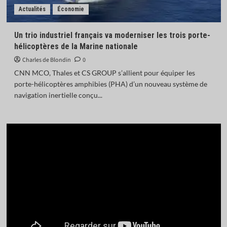
Actualités
Économie
Un trio industriel français va moderniser les trois porte-
hélicoptères de la Marine nationale
Charles de Blondin
0
CNN MCO, Thales et CS GROUP s’allient pour équiper les
porte-hélicoptères amphibies (PHA) d’un nouveau système de
navigation inertielle conçu...