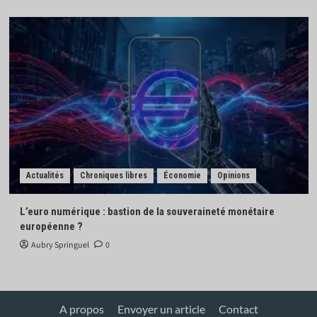
Actualités
Chroniques libres
Économie
Opinions
L’euro numérique : bastion de la souveraineté monétaire
européenne ?
Aubry Springuel
0
A propos
Envoyer un article
Contact