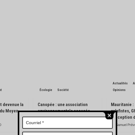
Actualités
A
nt
Écologie
Société
Opinions
t devenue la
Canopée : une association
Mauritanie :
n du Moyen-
environnementale accusée
salafistes, 
d’avoir pisté des engins
l’exception 
forestiers
0
Samuel Prév
Charles de Blondin
0