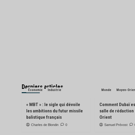
Derniers articles
Économie
Industrie
Monde
Moyen-Orie
« MBT » : le sigle qui dévoile
Comment Dubaï es
les ambitions du futur missile
salle de rédactio
balistique français
Orient
Charles de Blondin
0
Samuel Prévost