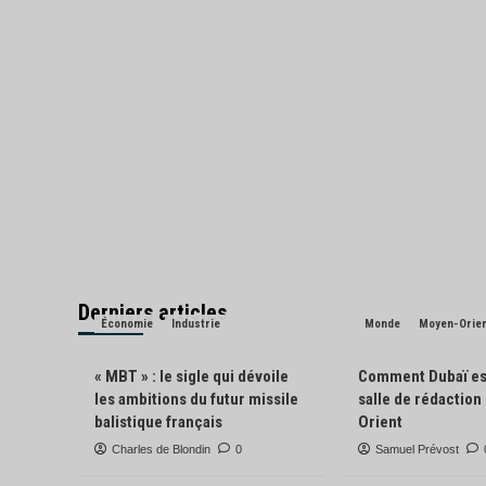
Derniers articles
Économie
Industrie
Monde
Moyen-Orie
« MBT » : le sigle qui dévoile
Comment Dubaï es
les ambitions du futur missile
salle de rédactio
balistique français
Orient
Charles de Blondin
0
Samuel Prévost