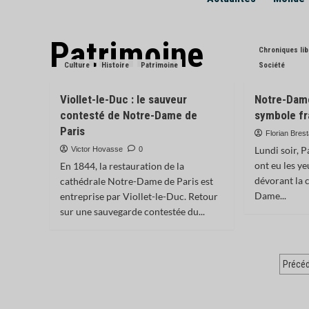
Patrimoine
Chroniques li
Culture
Histoire
Patrimoine
Société
Viollet-le-Duc : le sauveur
Notre-Dame
contesté de Notre-Dame de
symbole fr
Paris
Florian Brest
Lundi soir, P
Victor Hovasse
0
ont eu les ye
En 1844, la restauration de la
dévorant la 
cathédrale Notre-Dame de Paris est
Dame...
entreprise par Viollet-le-Duc. Retour
sur une sauvegarde contestée du...
Pag
Précé
des