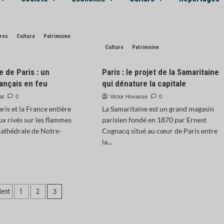
bres
Culture
Patrimoine
Culture
Patrimoine
 de Paris : un
Paris : le projet de la Samaritaine
ançais en feu
qui dénature la capitale
at
0
Victor Hovasse
0
aris et la France entière
La Samaritaine est un grand magasin
ux rivés sur les flammes
parisien fondé en 1870 par Ernest
cathédrale de Notre-
Cognacq situé au cœur de Paris entre
la...
ination
3
dent
1
2