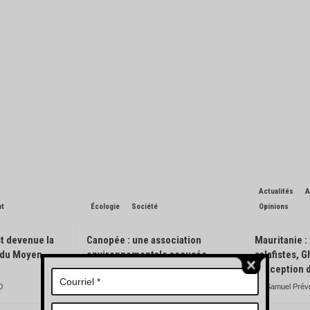
Actualités
A
nt
Écologie
Société
Opinions
t devenue la
Canopée : une association
Mauritanie :
n du Moyen-
environnementale accusée
salafistes, 
d’avoir pisté des engins
l’exception 
forestiers
0
Samuel Prév
Charles de Blondin
0