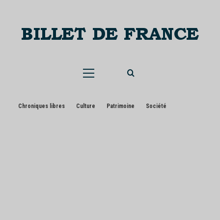
Skip
to
content
Menu
principal
Chroniques libres
Culture
Patrimoine
Société