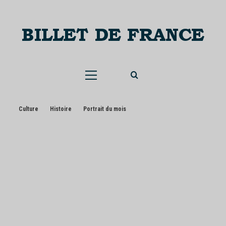
Skip
to
content
Menu
principal
Culture
Histoire
Portrait du mois