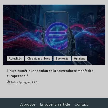
Actualités
Chroniques libres
Économie
Opinions
L’euro numérique : bastion de la souveraineté monétaire
européenne ?
Aubry Springuel
0
A propos
Envoyer un article
Contact