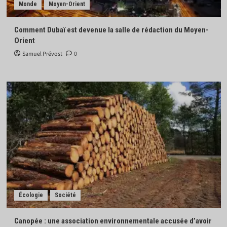
Monde
Moyen-Orient
Comment Dubaï est devenue la salle de rédaction du Moyen-
Orient
Samuel Prévost
0
Écologie
Société
Canopée : une association environnementale accusée d’avoir