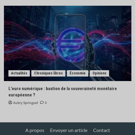
Actualités
Chroniques libres
Économie
Opinions
L’euro numérique : bastion de la souveraineté monétaire
européenne ?
Aubry Springuel
0
A propos
Envoyer un article
Contact