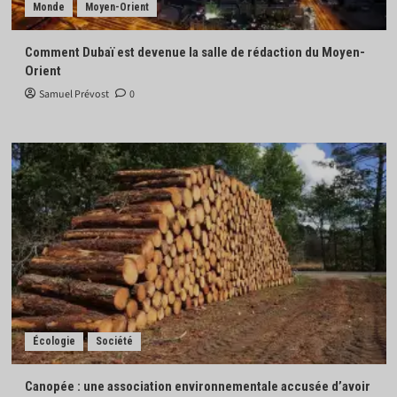
Monde
Moyen-Orient
Comment Dubaï est devenue la salle de rédaction du Moyen-
Orient
Samuel Prévost
0
Écologie
Société
Canopée : une association environnementale accusée d’avoir