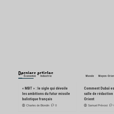
Derniers articles
Économie
Industrie
Monde
Moyen-Orie
« MBT » : le sigle qui dévoile
Comment Dubaï es
les ambitions du futur missile
salle de rédactio
balistique français
Orient
Charles de Blondin
0
Samuel Prévost