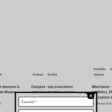
Actualités
A
nt
Écologie
Société
Opinions
t devenue la
Canopée : une association
Mauritanie :
n du Moyen-
environnementale accusée
salafistes, 
d’avoir pisté des engins
l’exception 
forestiers
0
Samuel Prév
Charles de Blondin
0