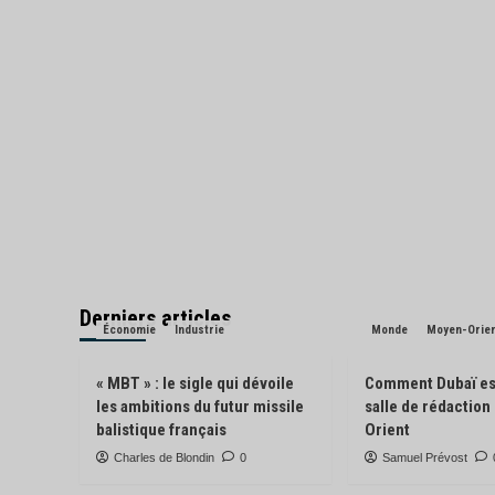
Derniers articles
Économie
Industrie
Monde
Moyen-Orie
« MBT » : le sigle qui dévoile
Comment Dubaï es
les ambitions du futur missile
salle de rédactio
balistique français
Orient
Charles de Blondin
0
Samuel Prévost