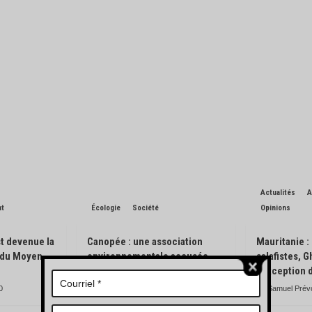
Actualités
A
nt
Écologie
Société
Opinions
t devenue la
Canopée : une association
Mauritanie :
n du Moyen-
environnementale accusée
salafistes, 
d’avoir pisté des engins
l’exception 
forestiers
0
Samuel Prév
Charles de Blondin
0