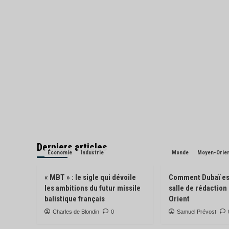
Derniers articles
Économie
Industrie
Monde
Moyen-Orie
« MBT » : le sigle qui dévoile
Comment Dubaï es
les ambitions du futur missile
salle de rédactio
balistique français
Orient
Charles de Blondin
0
Samuel Prévost