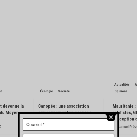
Actualités
A
nt
Écologie
Société
Opinions
t devenue la
Canopée : une association
Mauritanie :
n du Moyen-
environnementale accusée
salafistes, 
d’avoir pisté des engins
l’exception 
forestiers
0
Samuel Prév
Charles de Blondin
0