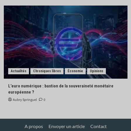
Actualités
Chroniques libres
Économie
Opinions
L’euro numérique : bastion de la souveraineté monétaire
européenne ?
Aubry Springuel
0
A propos
Envoyer un article
Contact