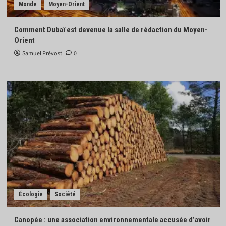
Monde
Moyen-Orient
Comment Dubaï est devenue la salle de rédaction du Moyen-
Orient
Samuel Prévost
0
Écologie
Société
Canopée : une association environnementale accusée d’avoir