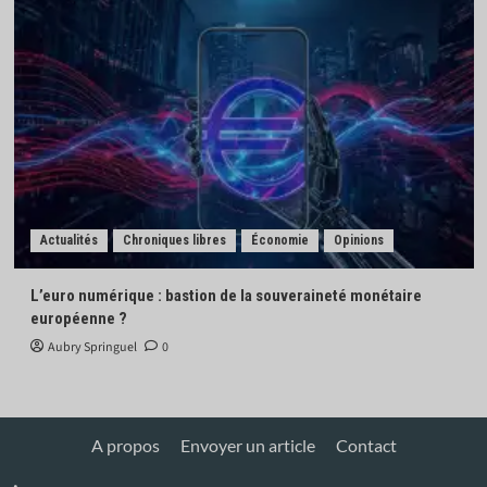
Actualités
Chroniques libres
Économie
Opinions
L’euro numérique : bastion de la souveraineté monétaire
européenne ?
Aubry Springuel
0
A propos
Envoyer un article
Contact