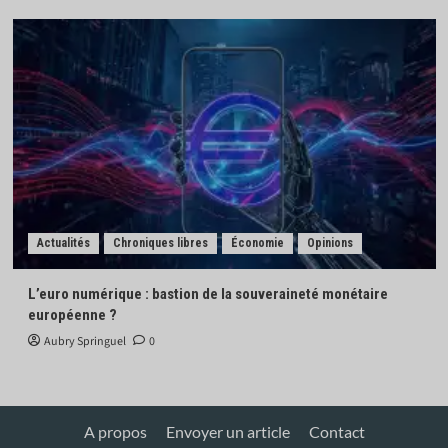
Actualités
Chroniques libres
Économie
Opinions
L’euro numérique : bastion de la souveraineté monétaire
européenne ?
Aubry Springuel
0
A propos
Envoyer un article
Contact