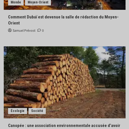
Monde
Moyen-Orient
Comment Dubaï est devenue la salle de rédaction du Moyen-
Orient
Samuel Prévost
0
Écologie
Société
Canopée : une association environnementale accusée d’avoir