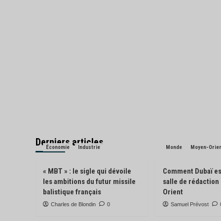
Derniers articles
Économie
Industrie
Monde
Moyen-Orie
« MBT » : le sigle qui dévoile
Comment Dubaï es
les ambitions du futur missile
salle de rédactio
balistique français
Orient
Charles de Blondin
0
Samuel Prévost