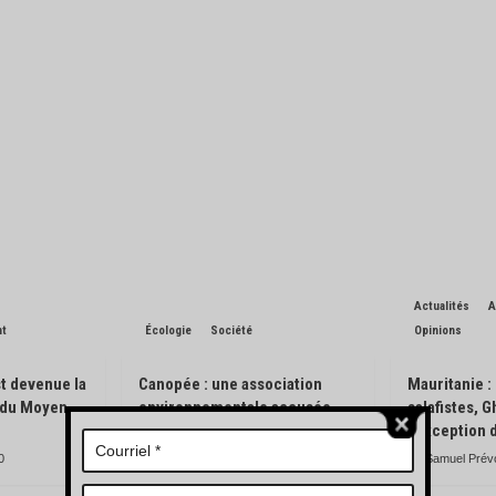
Actualités
A
nt
Écologie
Société
Opinions
t devenue la
Canopée : une association
Mauritanie :
n du Moyen-
environnementale accusée
salafistes, 
d’avoir pisté des engins
l’exception 
forestiers
0
Samuel Prév
Charles de Blondin
0