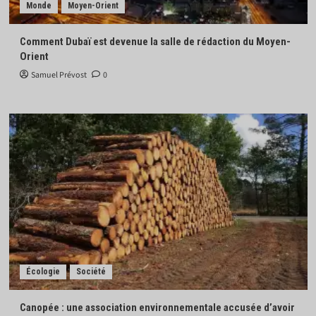
Monde
Moyen-Orient
Comment Dubaï est devenue la salle de rédaction du Moyen-
Orient
Samuel Prévost
0
Écologie
Société
Canopée : une association environnementale accusée d’avoir