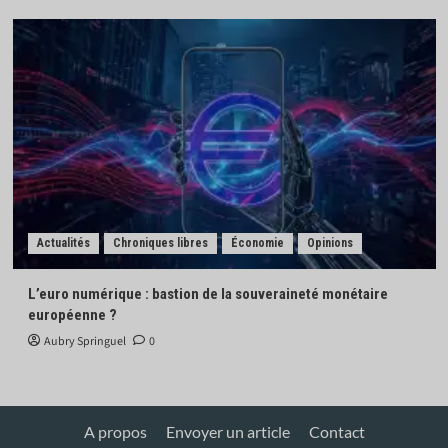
Actualités
Chroniques libres
Économie
Opinions
L’euro numérique : bastion de la souveraineté monétaire
européenne ?
Aubry Springuel
0
A propos
Envoyer un article
Contact