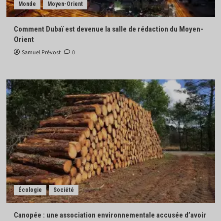
Monde
Moyen-Orient
Comment Dubaï est devenue la salle de rédaction du Moyen-
Orient
Samuel Prévost
0
Écologie
Société
Canopée : une association environnementale accusée d’avoir