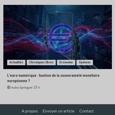
Actualités
Chroniques libres
Économie
Opinions
L’euro numérique : bastion de la souveraineté monétaire
européenne ?
Aubry Springuel
0
A propos
Envoyer un article
Contact