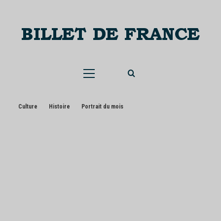
Skip
to
content
Menu
principal
Culture
Histoire
Portrait du mois