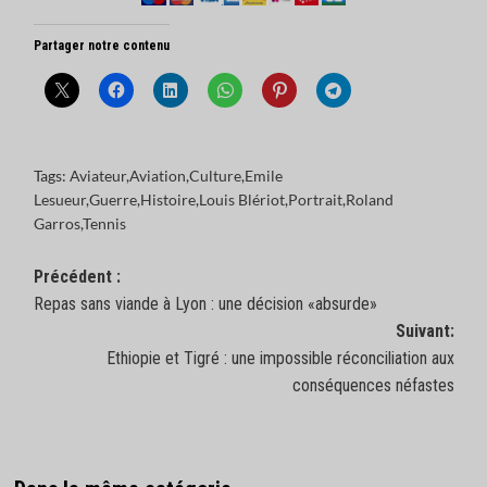
Partager notre contenu
Tags:
Aviateur
,
Aviation
,
Culture
,
Emile
Lesueur
,
Guerre
,
Histoire
,
Louis Blériot
,
Portrait
,
Roland
Garros
,
Tennis
Navigation
Précédent :
Repas sans viande à Lyon : une décision «absurde»
d’article
Suivant:
Ethiopie et Tigré : une impossible réconciliation aux
conséquences néfastes