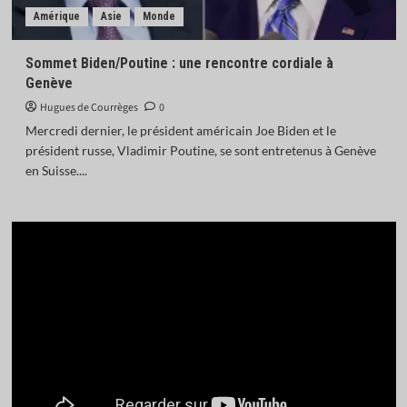
Amérique
Asie
Monde
Sommet Biden/Poutine : une rencontre cordiale à
Genève
Hugues de Courrèges
0
Mercredi dernier, le président américain Joe Biden et le
président russe, Vladimir Poutine, se sont entretenus à Genève
en Suisse....