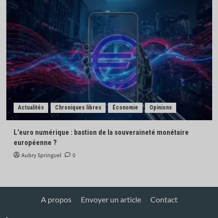
Actualités
Chroniques libres
Économie
Opinions
L’euro numérique : bastion de la souveraineté monétaire
européenne ?
Aubry Springuel
0
A propos
Envoyer un article
Contact