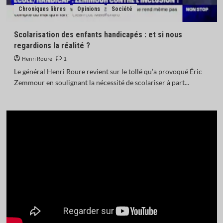
Chroniques libres
Opinions
Société
Scolarisation des enfants handicapés : et si nous
regardions la réalité ?
Henri Roure
1
Le général Henri Roure revient sur le tollé qu’a provoqué Éric
Zemmour en soulignant la nécessité de scolariser à part...