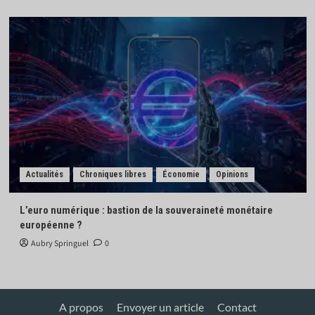
Actualités
Chroniques libres
Économie
Opinions
L’euro numérique : bastion de la souveraineté monétaire
européenne ?
Aubry Springuel
0
A propos
Envoyer un article
Contact