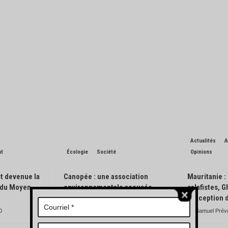
Actualités
A
nt
Écologie
Société
Opinions
t devenue la
Canopée : une association
Mauritanie :
n du Moyen-
environnementale accusée
salafistes, 
d’avoir pisté des engins
l’exception 
forestiers
0
Samuel Prév
Charles de Blondin
0