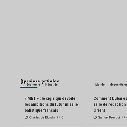
Derniers articles
Économie
Industrie
Monde
Moyen-Orie
« MBT » : le sigle qui dévoile
Comment Dubaï es
les ambitions du futur missile
salle de rédactio
balistique français
Orient
Charles de Blondin
0
Samuel Prévost