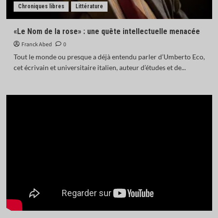
Chroniques libres
Littérature
«Le Nom de la rose» : une quête intellectuelle menacée
Franck Abed
0
Tout le monde ou presque a déjà entendu parler d’Umberto Eco,
cet écrivain et universitaire italien, auteur d’études et de...