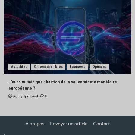
Actualités
Chroniques libres
Économie
Opinions
L’euro numérique : bastion de la souveraineté monétaire
européenne ?
Aubry Springuel
0
A propos
Envoyer un article
Contact