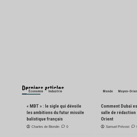
Derniers articles
Économie
Industrie
Monde
Moyen-Orie
« MBT » : le sigle qui dévoile
Comment Dubaï es
les ambitions du futur missile
salle de rédactio
balistique français
Orient
Charles de Blondin
0
Samuel Prévost