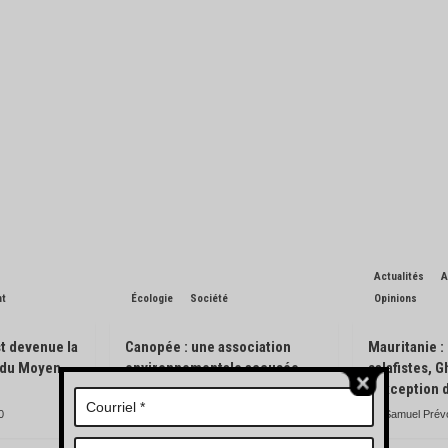
Actualités
A
nt
Écologie
Société
Opinions
t devenue la
Canopée : une association
Mauritanie :
n du Moyen-
environnementale accusée
salafistes, 
d’avoir pisté des engins
l’exception 
forestiers
0
Samuel Prév
Charles de Blondin
0