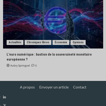
Actualités
Chroniques libres
Économie
Opinions
L’euro numérique : bastion de la souveraineté monétaire
européenne ?
Aubry Springuel
0
A propos
Envoyer un article
Contact
Linkedin
X