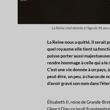
La Reine s'est éteinte à l'âge de 96 an
La Reine nous a quitté. Il serait
quel royaume elle tient sa foncti
puisse porter aussi majestueusem
rendre hommage à celle qui a le
C’est une vie donnée à un pays, à 
peut-être, un peu, à chacun de no
d’avoir gravé son nom dans l’étern
Élisabeth II, reine de Grande-Bre
l’âme à Dieu ce jeudi 8 septembre