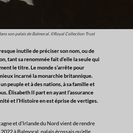
s dans son palais de Balmoral. ©Royal Collection Trust
 presque inutile de préciser son nom, ou de
on, tant sa renommée fait d’elle la seule qui
ent le titre. Le monde s’arrête pour
 mieux incarné la monarchie britannique.
un peuple et à des nations, à sa famille et
us. Élisabeth II part en ayant l’assurance
ité et l’Histoire en est éprise de vertiges.
tagne et d’Irlande du Nord vient de rendre
 2022 à Balmoral, palais écossais qu’elle