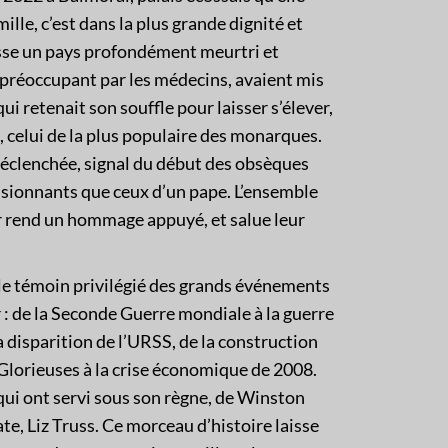
ille, c’est dans la plus grande dignité et
isse un pays profondément meurtri et
é préoccupant par les médecins, avaient mis
ui retenait son souffle pour laisser s’élever,
 celui de la plus populaire des monarques.
déclenchée, signal du début des obsèques
ssionnants que ceux d’un pape. L’ensemble
 rend un hommage appuyé, et salue leur
é le témoin privilégié des grands événements
 : de la Seconde Guerre mondiale à la guerre
la disparition de l’URSS, de la construction
 Glorieuses à la crise économique de 2008.
qui ont servi sous son règne, de Winston
ate, Liz Truss. Ce morceau d’histoire laisse