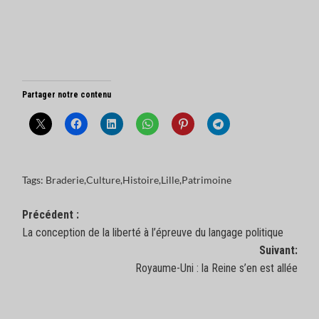
Partager notre contenu
Tags:
Braderie
,
Culture
,
Histoire
,
Lille
,
Patrimoine
Navigation
Précédent :
La conception de la liberté à l’épreuve du langage politique
d’article
Suivant:
Royaume-Uni : la Reine s’en est allée