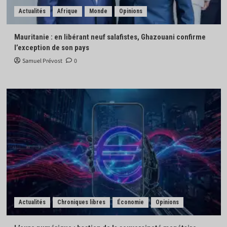
Actualités
Afrique
Monde
Opinions
Mauritanie : en libérant neuf salafistes, Ghazouani confirme
l’exception de son pays
Samuel Prévost
0
Actualités
Chroniques libres
Économie
Opinions