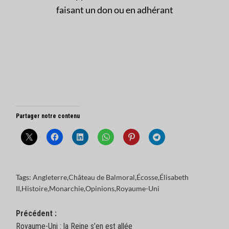
faisant un don ou en adhérant
Partager notre contenu
Tags:
Angleterre
,
Château de Balmoral
,
Écosse
,
Élisabeth
II
,
Histoire
,
Monarchie
,
Opinions
,
Royaume-Uni
Navigation
Précédent :
Royaume-Uni : la Reine s’en est allée