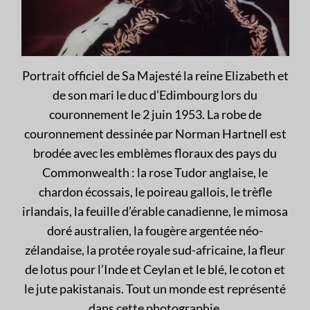
Portrait officiel de Sa Majesté la reine Elizabeth et
de son mari le duc d’Edimbourg lors du
couronnement le 2 juin 1953. La robe de
couronnement dessinée par Norman Hartnell est
brodée avec les emblèmes floraux des pays du
Commonwealth : la rose Tudor anglaise, le
chardon écossais, le poireau gallois, le trèfle
irlandais, la feuille d’érable canadienne, le mimosa
doré australien, la fougère argentée néo-
zélandaise, la protée royale sud-africaine, la fleur
de lotus pour l’Inde et Ceylan et le blé, le coton et
le jute pakistanais. Tout un monde est représenté
dans cette photographie.